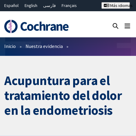
Español
English
فارسی
Français
Más idiomas
Русский
Hrvatski
Deutsch
Bahasa Malaysia
ไทย
繁體中文
简体中文
Cerrar búsqueda ✖
Filtros
Inicio
Nuestra evidencia
Acupuntura para el
tratamiento del dolor
en la endometriosis