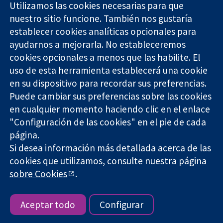
Utilizamos las cookies necesarias para que
nuestro sitio funcione. También nos gustaría
11-13 Cavendish
Contacto
establecer cookies analíticas opcionales para
Square
Noticias
ayudarnos a mejorarla. No estableceremos
Evidencia fiable.
Londres
Prensa
Decisiones
W1G 0AN
Sobre
cookies opcionales a menos que las habilite. El
informadas.
Reino Unido
nosotros
uso de esta herramienta establecerá una cookie
Mejor salud.
Empleo
en su dispositivo para recordar sus preferencias.
Cochrane
Puede cambiar sus preferencias sobre las cookies
Library
en cualquier momento haciendo clic en el enlace
"Configuración de las cookies" en el pie de cada
página.
The Cochrane Collaboration is a charity (no. 1045921) and a
Si desea información más detallada acerca de las
company limited by guarantee (no. 03044323) registered in
England & Wales. VAT registration number GB 718 2127 49.
cookies que utilizamos, consulte nuestra
página
sobre Cookies
.
Copyright © 2026 The Cochrane Collaboration
Términos y condiciones del sitio web
|
Responsabilidades
|
Privacidad
|
Política de cookies
|
Configuración de cookies
Aceptar todo
Configurar