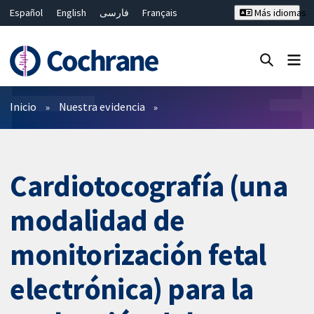
Español
English
فارسی
Français
Más idiomas
Русский
Hrvatski
Deutsch
Bahasa Malaysia
ไทย
繁體中文
简体中文
Cerrar búsqueda ✖
Filtros
Inicio
Nuestra evidencia
Cardiotocografía (una
modalidad de
monitorización fetal
electrónica) para la