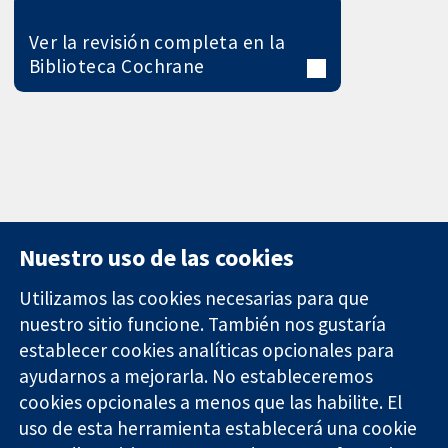
Ver la revisión completa en la
Biblioteca Cochrane
Nuestro uso de las cookies
Utilizamos las cookies necesarias para que
nuestro sitio funcione. También nos gustaría
11-13 Cavendish
Contacto
establecer cookies analíticas opcionales para
Square
Noticias
ayudarnos a mejorarla. No estableceremos
Evidencia fiable.
Londres
Prensa
Decisiones
cookies opcionales a menos que las habilite. El
W1G 0AN
Sobre
informadas.
Reino Unido
nosotros
uso de esta herramienta establecerá una cookie
Mejor salud.
Empleo