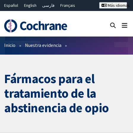
Español
English
فارسی
Français
Más idiomas
Русский
Hrvatski
Deutsch
Bahasa Malaysia
ไทย
繁體中文
简体中文
Cerrar búsqueda ✖
Filtros
Inicio
Nuestra evidencia
Fármacos para el
tratamiento de la
abstinencia de opio