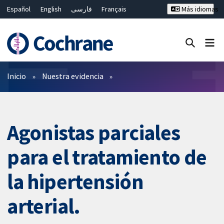
Español
English
فارسی
Français
Más idiomas
Русский
Hrvatski
Deutsch
Bahasa Malaysia
ไทย
繁體中文
简体中文
Cerrar búsqueda ✖
Filtros
Inicio
Nuestra evidencia
Agonistas parciales
para el tratamiento de
la hipertensión
arterial.