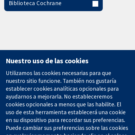
Biblioteca Cochrane
Nuestro uso de las cookies
Utilizamos las cookies necesarias para que
nuestro sitio funcione. También nos gustaría
11-13 Cavendish
Contacto
establecer cookies analíticas opcionales para
Square
Noticias
ayudarnos a mejorarla. No estableceremos
Evidencia fiable.
Londres
Prensa
Decisiones
cookies opcionales a menos que las habilite. El
W1G 0AN
Sobre
informadas.
Reino Unido
nosotros
uso de esta herramienta establecerá una cookie
Mejor salud.
Empleo
en su dispositivo para recordar sus preferencias.
Cochrane
Puede cambiar sus preferencias sobre las cookies
Library