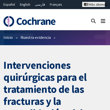
Español
English
فارسی
Français
Más idiomas
Русский
Hrvatski
Deutsch
Bahasa Malaysia
ไทย
繁體中文
简体中文
Cerrar búsqueda ✖
Filtros
Inicio
Nuestra evidencia
Intervenciones
quirúrgicas para el
tratamiento de las
fracturas y la