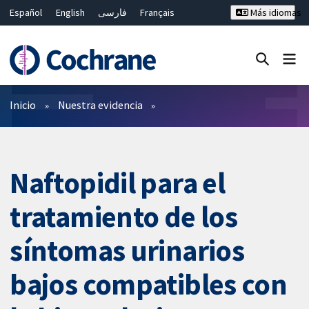
Español
English
فارسی
Français
Más idiomas
Русский
Hrvatski
Deutsch
Bahasa Malaysia
ไทย
繁體中文
简体中文
Cerrar búsqueda ✖
Filtros
Inicio
Nuestra evidencia
Naftopidil para el
tratamiento de los
síntomas urinarios
bajos compatibles con