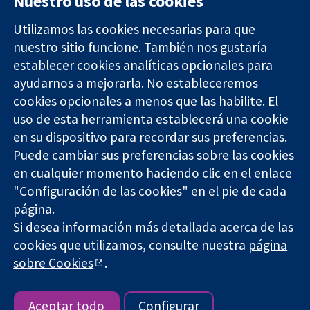
Nuestro uso de las cookies
Utilizamos las cookies necesarias para que
nuestro sitio funcione. También nos gustaría
11-13 Cavendish
Contacto
establecer cookies analíticas opcionales para
Square
Noticias
Evidencia fiable.
ayudarnos a mejorarla. No estableceremos
Londres
Prensa
Decisiones
W1G 0AN
Sobre
cookies opcionales a menos que las habilite. El
informadas.
Reino Unido
nosotros
uso de esta herramienta establecerá una cookie
Mejor salud.
Empleo
en su dispositivo para recordar sus preferencias.
Cochrane
Puede cambiar sus preferencias sobre las cookies
Library
en cualquier momento haciendo clic en el enlace
"Configuración de las cookies" en el pie de cada
página.
The Cochrane Collaboration is a charity (no. 1045921) and a
Si desea información más detallada acerca de las
company limited by guarantee (no. 03044323) registered in
England & Wales. VAT registration number GB 718 2127 49.
cookies que utilizamos, consulte nuestra
página
sobre Cookies
.
Copyright © 2026 The Cochrane Collaboration
Términos y condiciones del sitio web
|
Responsabilidades
|
Privacidad
|
Política de cookies
|
Configuración de cookies
Aceptar todo
Configurar