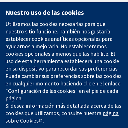
Nuestro uso de las cookies
Utilizamos las cookies necesarias para que
nuestro sitio funcione. También nos gustaría
11-13 Cavendish
Contacto
establecer cookies analíticas opcionales para
Square
Noticias
ayudarnos a mejorarla. No estableceremos
Evidencia fiable.
Londres
Prensa
Decisiones
W1G 0AN
Sobre
cookies opcionales a menos que las habilite. El
informadas.
Reino Unido
nosotros
uso de esta herramienta establecerá una cookie
Mejor salud.
Empleo
en su dispositivo para recordar sus preferencias.
Cochrane
Puede cambiar sus preferencias sobre las cookies
Library
en cualquier momento haciendo clic en el enlace
"Configuración de las cookies" en el pie de cada
página.
The Cochrane Collaboration is a charity (no. 1045921) and a
Si desea información más detallada acerca de las
company limited by guarantee (no. 03044323) registered in
England & Wales. VAT registration number GB 718 2127 49.
cookies que utilizamos, consulte nuestra
página
sobre Cookies
.
Copyright © 2026 The Cochrane Collaboration