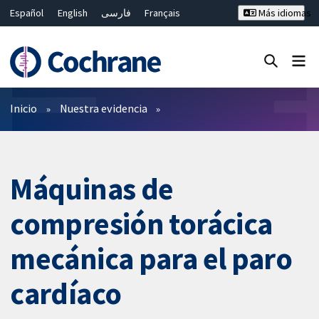
Español
English
فارسی
Français
Más idiomas
Русский
Hrvatski
Deutsch
Bahasa Malaysia
ไทย
繁體中文
简体中文
Cerrar búsqueda ✖
Filtros
Inicio
Nuestra evidencia
Máquinas de
compresión torácica
mecánica para el paro
cardíaco