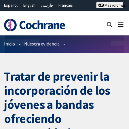
Español
English
فارسی
Français
Más idiomas
Русский
Hrvatski
Deutsch
Bahasa Malaysia
ไทย
繁體中文
简体中文
Cerrar búsqueda ✖
Filtros
Inicio
Nuestra evidencia
Tratar de prevenir la
incorporación de los
jóvenes a bandas
ofreciendo