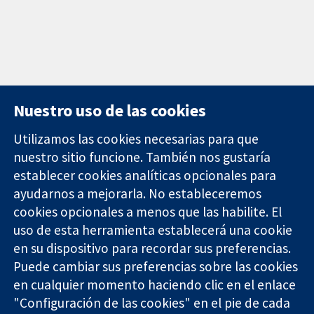
Nuestro uso de las cookies
Utilizamos las cookies necesarias para que
nuestro sitio funcione. También nos gustaría
11-13 Cavendish
Contacto
establecer cookies analíticas opcionales para
Square
Noticias
ayudarnos a mejorarla. No estableceremos
Evidencia fiable.
Londres
Prensa
Decisiones
cookies opcionales a menos que las habilite. El
W1G 0AN
Sobre
informadas.
Reino Unido
nosotros
uso de esta herramienta establecerá una cookie
Mejor salud.
Empleo
en su dispositivo para recordar sus preferencias.
Cochrane
Puede cambiar sus preferencias sobre las cookies
Library
en cualquier momento haciendo clic en el enlace
"Configuración de las cookies" en el pie de cada