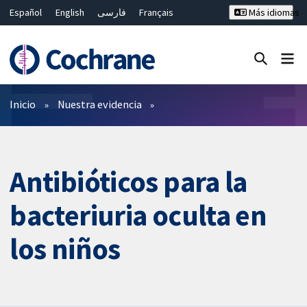
Español
English
فارسی
Français
Más idiomas
Русский
Hrvatski
Deutsch
Bahasa Malaysia
ไทย
繁體中文
简体中文
Cerrar búsqueda ✖
Filtros
Inicio
Nuestra evidencia
Antibióticos para la
bacteriuria oculta en
los niños