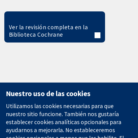
Ver la revisión completa en la
Biblioteca Cochrane
Nuestro uso de las cookies
Utilizamos las cookies necesarias para que
nuestro sitio funcione. También nos gustaría
11-13 Cavendish
Contacto
establecer cookies analíticas opcionales para
Square
Noticias
ayudarnos a mejorarla. No estableceremos
Evidencia fiable.
Londres
Prensa
Decisiones
W1G 0AN
Sobre
cookies opcionales a menos que las habilite. El