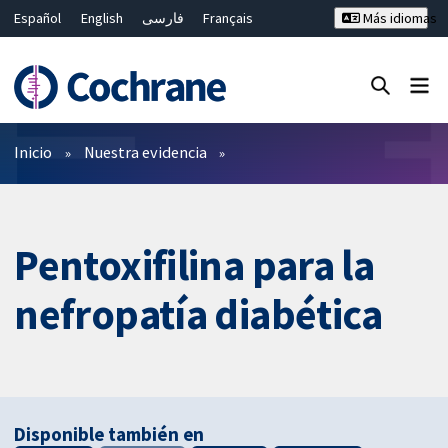
Español
English
فارسی
Français
Más idiomas
Русский
Hrvatski
Deutsch
Bahasa Malaysia
ไทย
繁體中文
简体中文
Cerrar búsqueda ✖
Filtros
Inicio
Nuestra evidencia
Pentoxifilina para la
nefropatía diabética
Disponible también en