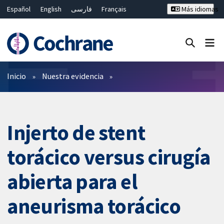
Español
English
فارسی
Français
Más idiomas
Русский
Hrvatski
Deutsch
Bahasa Malaysia
ไทย
繁體中文
简体中文
Cerrar búsqueda ✖
Filtros
Inicio
Nuestra evidencia
Injerto de stent
torácico versus cirugía
abierta para el
aneurisma torácico