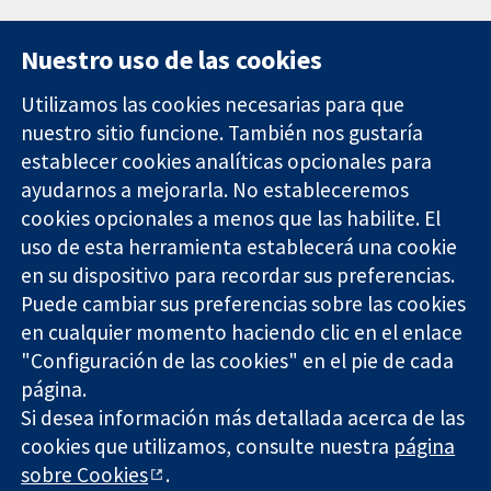
Nuestro uso de las cookies
Utilizamos las cookies necesarias para que
nuestro sitio funcione. También nos gustaría
11-13 Cavendish
Contacto
establecer cookies analíticas opcionales para
Square
Noticias
ayudarnos a mejorarla. No estableceremos
Evidencia fiable.
Londres
Prensa
Decisiones
W1G 0AN
Sobre
cookies opcionales a menos que las habilite. El
informadas.
Reino Unido
nosotros
uso de esta herramienta establecerá una cookie
Mejor salud.
Empleo
en su dispositivo para recordar sus preferencias.
Cochrane
Puede cambiar sus preferencias sobre las cookies
Library
en cualquier momento haciendo clic en el enlace
"Configuración de las cookies" en el pie de cada
página.
The Cochrane Collaboration is a charity (no. 1045921) and a
Si desea información más detallada acerca de las
company limited by guarantee (no. 03044323) registered in
England & Wales. VAT registration number GB 718 2127 49.
cookies que utilizamos, consulte nuestra
página
sobre Cookies
.
Copyright © 2026 The Cochrane Collaboration