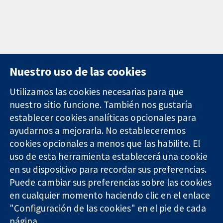
Nuestro uso de las cookies
Utilizamos las cookies necesarias para que
nuestro sitio funcione. También nos gustaría
11-13 Cavendish
Contacto
establecer cookies analíticas opcionales para
Square
Noticias
ayudarnos a mejorarla. No estableceremos
Evidencia fiable.
Londres
Prensa
Decisiones
W1G 0AN
Sobre
cookies opcionales a menos que las habilite. El
informadas.
Reino Unido
nosotros
uso de esta herramienta establecerá una cookie
Mejor salud.
Empleo
en su dispositivo para recordar sus preferencias.
Cochrane
Puede cambiar sus preferencias sobre las cookies
Library
en cualquier momento haciendo clic en el enlace
"Configuración de las cookies" en el pie de cada
página.