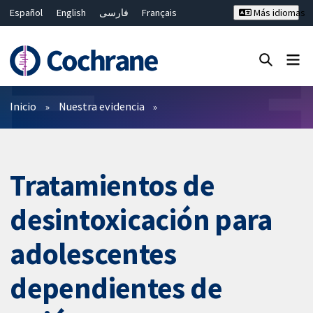
Español
English
فارسی
Français
Más idiomas
Русский
Hrvatski
Deutsch
Bahasa Malaysia
ไทย
繁體中文
简体中文
Cerrar búsqueda ✖
Filtros
Inicio
Nuestra evidencia
Tratamientos de
desintoxicación para
adolescentes
dependientes de