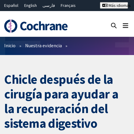
Español
English
فارسی
Français
Más idiomas
Русский
Hrvatski
Deutsch
Bahasa Malaysia
ไทย
繁體中文
简体中文
Cerrar búsqueda ✖
Filtros
Inicio
Nuestra evidencia
Chicle después de la
cirugía para ayudar a
la recuperación del
sistema digestivo