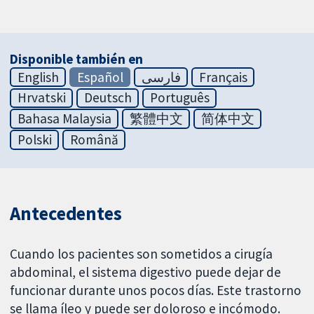
Disponible también en
English
Español
فارسی
Français
Hrvatski
Deutsch
Português
Bahasa Malaysia
繁體中文
简体中文
Polski
Română
Antecedentes
Cuando los pacientes son sometidos a cirugía
abdominal, el sistema digestivo puede dejar de
funcionar durante unos pocos días. Este trastorno
se llama íleo y puede ser doloroso e incómodo.