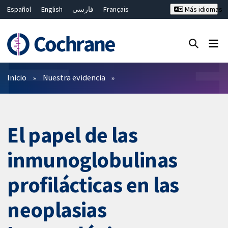
Español
English
فارسی
Français
Más idiomas
Русский
Hrvatski
Deutsch
Bahasa Malaysia
ไทย
繁體中文
简体中文
Cerrar búsqueda ✖
Filtros
Inicio
Nuestra evidencia
El papel de las
inmunoglobulinas
profilácticas en las
neoplasias