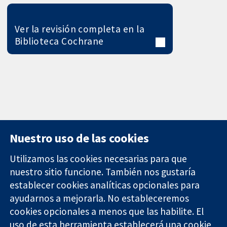
Ver la revisión completa en la
Biblioteca Cochrane
Nuestro uso de las cookies
Utilizamos las cookies necesarias para que
nuestro sitio funcione. También nos gustaría
11-13 Cavendish
Contacto
establecer cookies analíticas opcionales para
Square
Noticias
ayudarnos a mejorarla. No estableceremos
Evidencia fiable.
Londres
Prensa
Decisiones
cookies opcionales a menos que las habilite. El
W1G 0AN
Sobre
informadas.
Reino Unido
nosotros
uso de esta herramienta establecerá una cookie