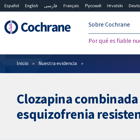
Español
English
فارسی
Français
Русский
Hrvatski
Deuts
繁體中文
简体中文
Sobre Cochrane
Por qué es fiable nu
Filtros
Inicio
Nuestra evidencia
Clozapina combinada c
esquizofrenia resisten