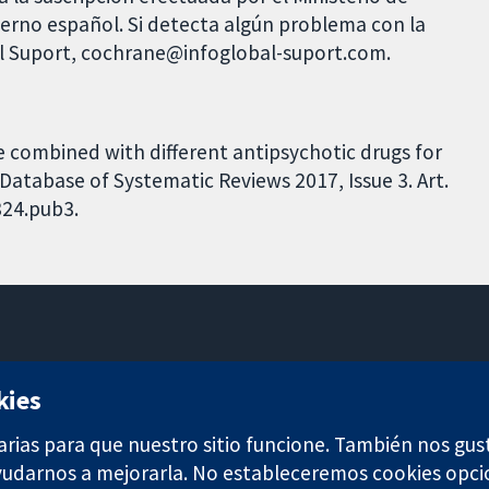
bierno español. Si detecta algún problema con la
al Suport, cochrane@infoglobal-suport.com.
ine combined with different antipsychotic drugs for
atabase of Systematic Reviews 2017, Issue 3. Art.
324.pub3.
11-13 Cavendish Square
kies
Londres
W1G 0AN
arias para que nuestro sitio funcione. También nos gus
Reino Unido
ayudarnos a mejorarla. No estableceremos cookies opci