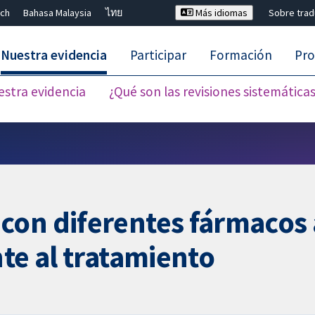
ch
Bahasa Malaysia
ไทย
Más idiomas
Sobre tra
Nuestra evidencia
Participar
Formación
Pro
estra evidencia
¿Qué son las revisiones sistemática
Cerrar búsqueda ✖
on diferentes fármacos a
te al tratamiento