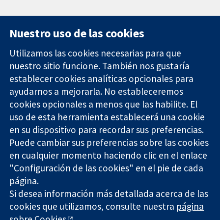
Nuestro uso de las cookies
Utilizamos las cookies necesarias para que
nuestro sitio funcione. También nos gustaría
11-13 Cavendish
Contacto
establecer cookies analíticas opcionales para
Square
Noticias
ayudarnos a mejorarla. No estableceremos
Evidencia fiable.
Londres
Prensa
Decisiones
cookies opcionales a menos que las habilite. El
W1G 0AN
Sobre
informadas.
Reino Unido
nosotros
uso de esta herramienta establecerá una cookie
Mejor salud.
Empleo
en su dispositivo para recordar sus preferencias.
Cochrane
Puede cambiar sus preferencias sobre las cookies
Library
en cualquier momento haciendo clic en el enlace
"Configuración de las cookies" en el pie de cada
página.
The Cochrane Collaboration is a charity (no. 1045921) and a
Si desea información más detallada acerca de las
company limited by guarantee (no. 03044323) registered in
cookies que utilizamos, consulte nuestra
página
England & Wales. VAT registration number GB 718 2127 49.
sobre Cookies
.