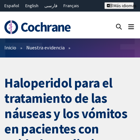
Español
English
فارسی
Français
Más idiomas
Русский
Hrvatski
Deutsch
Bahasa Malaysia
ไทย
繁體中文
简体中文
Cerrar búsqueda ✖
Filtros
Inicio
Nuestra evidencia
Haloperidol para el
tratamiento de las
náuseas y los vómitos
en pacientes con