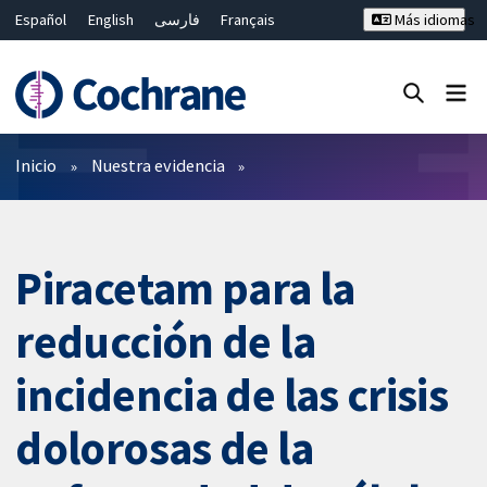
Español
English
فارسی
Français
Más idiomas
Русский
Hrvatski
Deutsch
Bahasa Malaysia
ไทย
繁體中文
简体中文
Cerrar búsqueda ✖
Filtros
Inicio
Nuestra evidencia
Piracetam para la
reducción de la
incidencia de las crisis
dolorosas de la