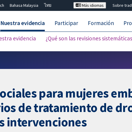
ch
Bahasa Malaysia
ไทย
Más idiomas
Sobre tra
Nuestra evidencia
Participar
Formación
Pro
estra evidencia
¿Qué son las revisiones sistemática
Cerrar búsqueda ✖
sociales para mujeres em
s de tratamiento de dro
s intervenciones