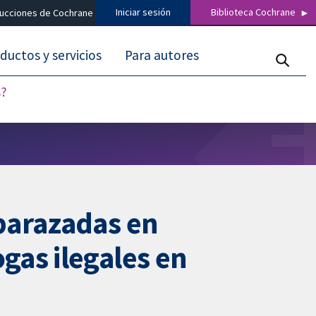
Iniciar sesión
Biblioteca Cochrane
ducciones de Cochrane
ductos y servicios
Para autores
s?
barazadas en
gas ilegales en