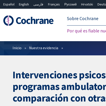
Español
English
فارسی
Français
Русский
Hrvatski
Deuts
繁體中文
简体中文
Sobre Cochrane
Por qué es fiable nu
Filtros
Inicio
Nuestra evidencia
Intervenciones psico
programas ambulatorio
comparación con otra