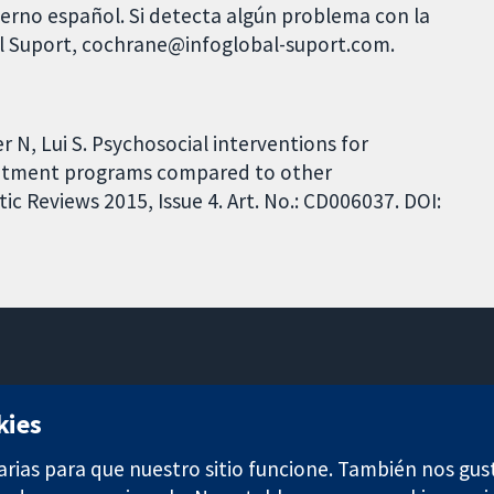
bierno español. Si detecta algún problema con la
al Suport, cochrane@infoglobal-suport.com.
N, Lui S. Psychosocial interventions for
reatment programs compared to other
c Reviews 2015, Issue 4. Art. No.: CD006037. DOI:
11-13 Cavendish Square
kies
Londres
W1G 0AN
arias para que nuestro sitio funcione. También nos gus
Reino Unido