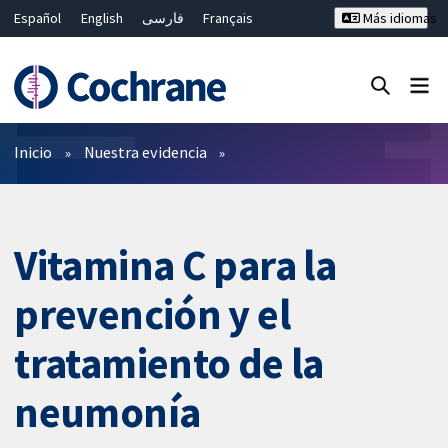
Español
English
فارسی
Français
Más idiomas
Русский
Hrvatski
Deutsch
Bahasa Malaysia
ไทย
繁體中文
简体中文
Cerrar búsqueda ✖
Filtros
Inicio
Nuestra evidencia
Vitamina C para la
prevención y el
tratamiento de la
neumonía