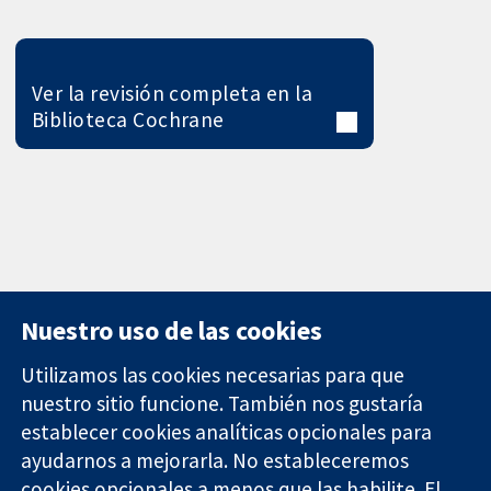
Ver la revisión completa en la
Biblioteca Cochrane
Nuestro uso de las cookies
Utilizamos las cookies necesarias para que
nuestro sitio funcione. También nos gustaría
11-13 Cavendish
Contacto
establecer cookies analíticas opcionales para
Square
Noticias
ayudarnos a mejorarla. No estableceremos
Evidencia fiable.
Londres
Prensa
Decisiones
W1G 0AN
Sobre
cookies opcionales a menos que las habilite. El