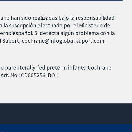
rane han sido realizadas bajo la responsabilidad
 la suscripción efectuada por el Ministerio de
bierno español. Si detecta algún problema con la
al Suport, cochrane@infoglobal-suport.com.
 to parenterally-fed preterm infants. Cochrane
Art. No.: CD005256. DOI:
11-13 Cavendish Square