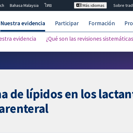
ch
Bahasa Malaysia
ไทย
Más idiomas
Sobre tra
Nuestra evidencia
Participar
Formación
Pro
estra evidencia
¿Qué son las revisiones sistemática
Cerrar búsqueda ✖
 de lípidos en los lacta
arenteral