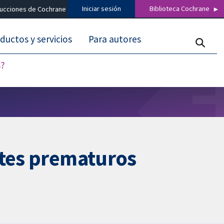
Iniciar sesión
Biblioteca Cochrane
ducciones de Cochrane
ductos y servicios
Para autores
s?
ntes prematuros