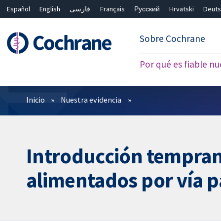
Español
English
فارسی
Français
Русский
Hrvatski
Deuts
繁體中文
简体中文
Sobre Cochrane
Por qué es fiable nu
Filtros
Inicio
Nuestra evidencia
Introducción temprana
alimentados por vía p