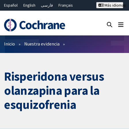
Español
English
فارسی
Français
Más idiomas
Русский
Hrvatski
Deutsch
Bahasa Malaysia
ไทย
繁體中文
简体中文
Cerrar búsqueda ✖
Filtros
Inicio
Nuestra evidencia
Risperidona versus
olanzapina para la
esquizofrenia