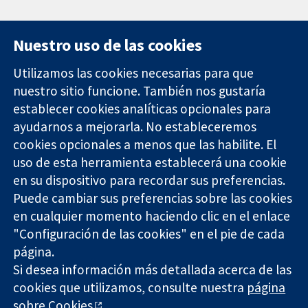
Nuestro uso de las cookies
Utilizamos las cookies necesarias para que
nuestro sitio funcione. También nos gustaría
11-13 Cavendish
Contacto
establecer cookies analíticas opcionales para
Square
Noticias
ayudarnos a mejorarla. No estableceremos
Evidencia fiable.
Londres
Prensa
Decisiones
cookies opcionales a menos que las habilite. El
W1G 0AN
Sobre
informadas.
Reino Unido
nosotros
uso de esta herramienta establecerá una cookie
Mejor salud.
Empleo
en su dispositivo para recordar sus preferencias.
Cochrane
Puede cambiar sus preferencias sobre las cookies
Library
en cualquier momento haciendo clic en el enlace
"Configuración de las cookies" en el pie de cada
página.
The Cochrane Collaboration is a charity (no. 1045921) and a
Si desea información más detallada acerca de las
company limited by guarantee (no. 03044323) registered in
cookies que utilizamos, consulte nuestra
página
England & Wales. VAT registration number GB 718 2127 49.
sobre Cookies
.