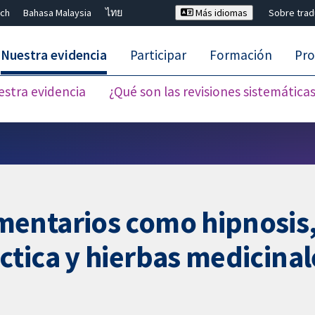
ch
Bahasa Malaysia
ไทย
Más idiomas
Sobre tra
Nuestra evidencia
Participar
Formación
Pro
estra evidencia
¿Qué son las revisiones sistemática
Cerrar búsqueda ✖
entarios como hipnosis, 
tica y hierbas medicinale