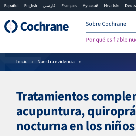
Español
English
فارسی
Français
Русский
Hrvatski
Deuts
繁體中文
简体中文
Sobre Cochrane
Por qué es fiable nu
Filtros
Inicio
Nuestra evidencia
Tratamientos complem
acupuntura, quiroprác
nocturna en los niños