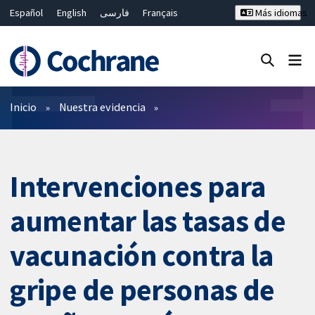
Español
English
فارسی
Français
Más idiomas
Русский
Hrvatski
Deutsch
Bahasa Malaysia
ไทย
繁體中文
简体中文
Cerrar búsqueda ✖
Filtros
Inicio
Nuestra evidencia
Intervenciones para
aumentar las tasas de
vacunación contra la
gripe de personas de