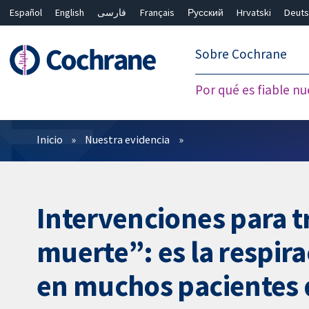
Español
English
فارسی
Français
Русский
Hrvatski
Deuts
繁體中文
简体中文
Sobre Cochrane
Por qué es fiable nu
Filtros
Inicio
Nuestra evidencia
Intervenciones para tr
muerte”: es la respir
en muchos pacientes 