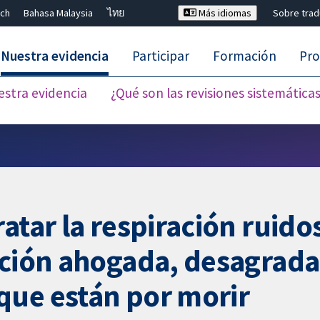
ch
Bahasa Malaysia
ไทย
Más idiomas
Sobre tra
Nuestra evidencia
Participar
Formación
Pro
estra evidencia
¿Qué son las revisiones sistemática
Cerrar búsqueda ✖
atar la respiración ruido
ación ahogada, desagrada
que están por morir