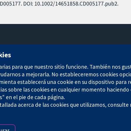
: CD005177. DOI: 10.1002/14651858.CD005177.pub2.
11-13 Cavendish Square
kies
Londres
W1G 0AN
arias para que nuestro sitio funcione. También nos gus
Reino Unido
ayudarnos a mejorarla. No estableceremos cookies opci
amienta establecerá una cookie en su dispositivo para r
ias sobre las cookies en cualquier momento haciendo c
s" en el pie de cada página.
allada acerca de las cookies que utilizamos, consulte
any limited by guarantee (no. 03044323) registered in England & W
Términos y condiciones del sitio web
|
Responsabili
urar