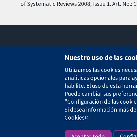
of Systematic Reviews 2008, Issue 1. Art. No.
Nuestro uso de las coo
Utilizamos las cookies neces
Evidencia fiable.
Decisiones informadas.
analíticas opcionales para 
Mejor salud.
habilite. El uso de esta herr
Puede cambiar sus preferenc
"Configuración de las cookie
Si desea información más det
The Cochrane Collaboration is a charity (no. 1045921) and a comp
Cookies
.
Copyright © 2026 The Cochrane Collaboration
Aceptar todo
Config