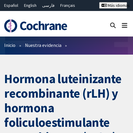
Español
English
فارسی
Français
Más idiomas
Русский
Hrvatski
Deutsch
Bahasa Malaysia
ไทย
繁體中文
简体中文
Cerrar búsqueda ✖
Filtros
Inicio
Nuestra evidencia
Hormona luteinizante
recombinante (rLH) y
hormona
foliculoestimulante