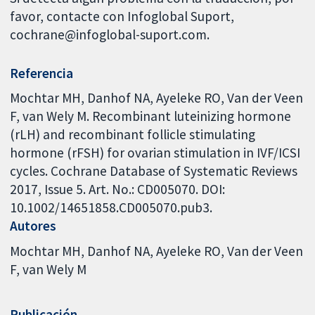
favor, contacte con Infoglobal Suport,
cochrane@infoglobal-suport.com.
Referencia
Mochtar MH, Danhof NA, Ayeleke RO, Van der Veen
F, van Wely M. Recombinant luteinizing hormone
(rLH) and recombinant follicle stimulating
hormone (rFSH) for ovarian stimulation in IVF/ICSI
cycles. Cochrane Database of Systematic Reviews
2017, Issue 5. Art. No.: CD005070. DOI:
10.1002/14651858.CD005070.pub3.
Autores
Mochtar MH
Danhof NA
Ayeleke RO
Van der Veen
F
van Wely M
Publicación