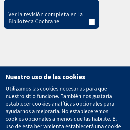
Ver la revisión completa en la
Biblioteca Cochrane
Nuestro uso de las cookies
Utilizamos las cookies necesarias para que
nuestro sitio funcione. También nos gustaría
11-13 Cavendish
Contacto
establecer cookies analíticas opcionales para
Square
Noticias
ayudarnos a mejorarla. No estableceremos
Evidencia fiable.
Londres
Prensa
Decisiones
cookies opcionales a menos que las habilite. El
W1G 0AN
Sobre
informadas.
Reino Unido
nosotros
uso de esta herramienta establecerá una cookie
Mejor salud.