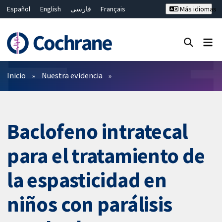
Español
English
فارسی
Français
Más idiomas
Русский
Hrvatski
Deutsch
Bahasa Malaysia
ไทย
繁體中文
简体中文
Cerrar búsqueda ✖
Filtros
Inicio
Nuestra evidencia
Baclofeno intratecal
para el tratamiento de
la espasticidad en
niños con parálisis