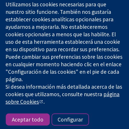
Utilizamos las cookies necesarias para que
nuestro sitio funcione. También nos gustaría
11-13 Cavendish
Contacto
establecer cookies analíticas opcionales para
Square
Noticias
ayudarnos a mejorarla. No estableceremos
Evidencia fiable.
Londres
Prensa
Decisiones
cookies opcionales a menos que las habilite. El
W1G 0AN
Sobre
informadas.
Reino Unido
nosotros
uso de esta herramienta establecerá una cookie
Mejor salud.
Empleo
en su dispositivo para recordar sus preferencias.
Cochrane
Puede cambiar sus preferencias sobre las cookies
Library
en cualquier momento haciendo clic en el enlace
"Configuración de las cookies" en el pie de cada
página.
The Cochrane Collaboration is a charity (no. 1045921) and a
Si desea información más detallada acerca de las
company limited by guarantee (no. 03044323) registered in
cookies que utilizamos, consulte nuestra
página
England & Wales. VAT registration number GB 718 2127 49.
sobre Cookies
.
Copyright © 2026 The Cochrane Collaboration
Términos y condiciones del sitio web
|
Responsabilidades
|
Privacidad
|
Política de cookies
|
Configuración de cookies
Aceptar todo
Configurar