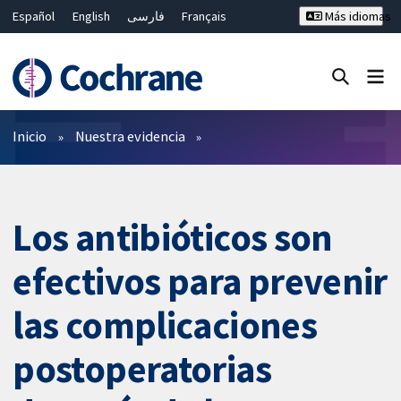
Español
English
فارسی
Français
Más idiomas
Русский
Hrvatski
Deutsch
Bahasa Malaysia
ไทย
繁體中文
简体中文
Cerrar búsqueda ✖
Filtros
Inicio
Nuestra evidencia
Los antibióticos son
efectivos para prevenir
las complicaciones
postoperatorias