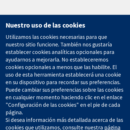
Nuestro uso de las cookies
Utilizamos las cookies necesarias para que
nuestro sitio funcione. También nos gustaría
11-13 Cavendish
Contacto
establecer cookies analíticas opcionales para
Square
Noticias
Evidencia fiable.
ayudarnos a mejorarla. No estableceremos
Londres
Prensa
Decisiones
W1G 0AN
Sobre
cookies opcionales a menos que las habilite. El
informadas.
Reino Unido
nosotros
uso de esta herramienta establecerá una cookie
Mejor salud.
Empleo
en su dispositivo para recordar sus preferencias.
Cochrane
Puede cambiar sus preferencias sobre las cookies
Library
en cualquier momento haciendo clic en el enlace
"Configuración de las cookies" en el pie de cada
página.
The Cochrane Collaboration is a charity (no. 1045921) and a
Si desea información más detallada acerca de las
company limited by guarantee (no. 03044323) registered in
England & Wales. VAT registration number GB 718 2127 49.
cookies que utilizamos, consulte nuestra
página