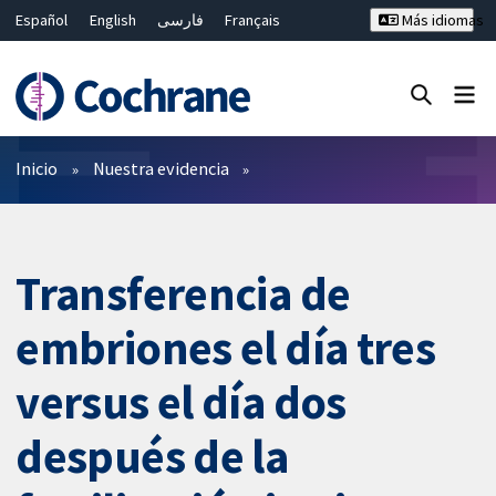
Español
English
فارسی
Français
Más idiomas
Русский
Hrvatski
Deutsch
Bahasa Malaysia
ไทย
繁體中文
简体中文
Cerrar búsqueda ✖
Filtros
Inicio
Nuestra evidencia
Transferencia de
embriones el día tres
versus el día dos
después de la