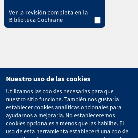
Ver la revisión completa en la
Biblioteca Cochrane
Nuestro uso de las cookies
Utilizamos las cookies necesarias para que
nuestro sitio funcione. También nos gustaría
11-13 Cavendish
Contacto
establecer cookies analíticas opcionales para
Square
Noticias
ayudarnos a mejorarla. No estableceremos
Evidencia fiable.
Londres
Prensa
Decisiones
W1G 0AN
Sobre
cookies opcionales a menos que las habilite. El
informadas.
Reino Unido
nosotros
uso de esta herramienta establecerá una cookie
Mejor salud.
Empleo