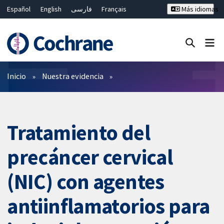
Español
English
فارسی
Français
Más idiomas
Русский
Hrvatski
Deutsch
Bahasa Malaysia
ไทย
繁體中文
简体中文
Cerrar búsqueda ✖
Filtros
Inicio
Nuestra evidencia
Tratamiento del
precáncer cervical
(NIC) con agentes
antiinflamatorios para