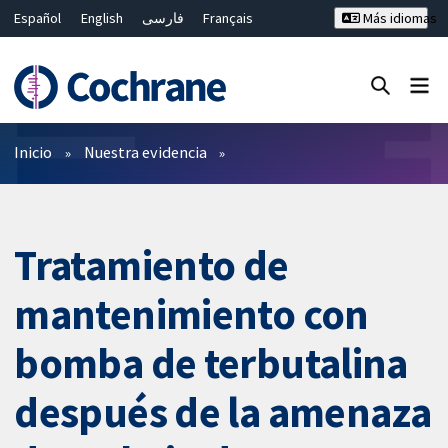
Español
English
فارسی
Français
Más idiomas
Русский
Hrvatski
Deutsch
Bahasa Malaysia
ไทย
繁體中文
简体中文
Cerrar búsqueda ✖
Filtros
Inicio
Nuestra evidencia
Tratamiento de
mantenimiento con
bomba de terbutalina
después de la amenaza