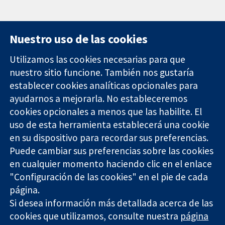
Nuestro uso de las cookies
Utilizamos las cookies necesarias para que
nuestro sitio funcione. También nos gustaría
11-13 Cavendish
Contacto
establecer cookies analíticas opcionales para
Square
Noticias
ayudarnos a mejorarla. No estableceremos
Evidencia fiable.
Londres
Prensa
Decisiones
W1G 0AN
Sobre
cookies opcionales a menos que las habilite. El
informadas.
Reino Unido
nosotros
uso de esta herramienta establecerá una cookie
Mejor salud.
Empleo
en su dispositivo para recordar sus preferencias.
Cochrane
Puede cambiar sus preferencias sobre las cookies
Library
en cualquier momento haciendo clic en el enlace
"Configuración de las cookies" en el pie de cada
página.
The Cochrane Collaboration is a charity (no. 1045921) and a
Si desea información más detallada acerca de las
company limited by guarantee (no. 03044323) registered in
England & Wales. VAT registration number GB 718 2127 49.
cookies que utilizamos, consulte nuestra
página