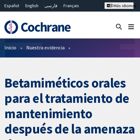
Español
English
فارسی
Français
Más idiomas
Русский
Hrvatski
Deutsch
Bahasa Malaysia
ไทย
繁體中文
简体中文
Cerrar búsqueda ✖
Filtros
Inicio
Nuestra evidencia
Betamiméticos orales
para el tratamiento de
mantenimiento
después de la amenaza