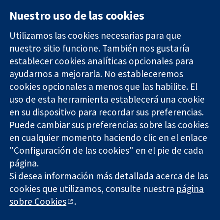
Nuestro uso de las cookies
Utilizamos las cookies necesarias para que
nuestro sitio funcione. También nos gustaría
11-13 Cavendish
Contacto
establecer cookies analíticas opcionales para
Square
Noticias
ayudarnos a mejorarla. No estableceremos
Evidencia fiable.
Londres
Prensa
Decisiones
cookies opcionales a menos que las habilite. El
W1G 0AN
Sobre
informadas.
Reino Unido
nosotros
uso de esta herramienta establecerá una cookie
Mejor salud.
Empleo
en su dispositivo para recordar sus preferencias.
Cochrane
Puede cambiar sus preferencias sobre las cookies
Library
en cualquier momento haciendo clic en el enlace
"Configuración de las cookies" en el pie de cada
página.
The Cochrane Collaboration is a charity (no. 1045921) and a
Si desea información más detallada acerca de las
company limited by guarantee (no. 03044323) registered in
cookies que utilizamos, consulte nuestra
página
England & Wales. VAT registration number GB 718 2127 49.
sobre Cookies
.
Copyright © 2026 The Cochrane Collaboration
Términos y condiciones del sitio web
|
Responsabilidades
|