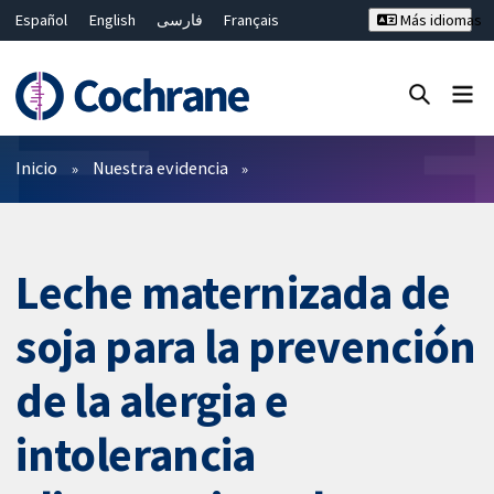
Español
English
فارسی
Français
Más idiomas
Русский
Hrvatski
Deutsch
Bahasa Malaysia
ไทย
繁體中文
简体中文
Cerrar búsqueda ✖
Filtros
Inicio
Nuestra evidencia
Leche maternizada de
soja para la prevención
de la alergia e
intolerancia