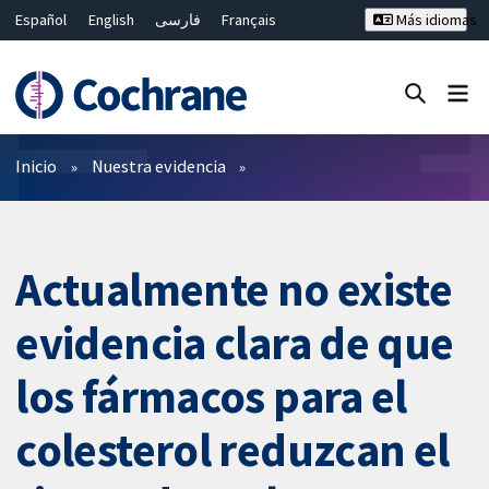
Español
English
فارسی
Français
Más idiomas
Русский
Hrvatski
Deutsch
Bahasa Malaysia
ไทย
繁體中文
简体中文
Cerrar búsqueda ✖
Filtros
Inicio
Nuestra evidencia
Actualmente no existe
evidencia clara de que
los fármacos para el
colesterol reduzcan el