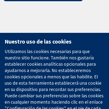
Nuestro uso de las cookies
Utilizamos las cookies necesarias para que
nuestro sitio funcione. También nos gustaría
11-13 Cavendish
Contacto
establecer cookies analíticas opcionales para
Square
Noticias
ayudarnos a mejorarla. No estableceremos
Evidencia fiable.
Londres
Prensa
Decisiones
cookies opcionales a menos que las habilite. El
W1G 0AN
Sobre
informadas.
Reino Unido
nosotros
uso de esta herramienta establecerá una cookie
Mejor salud.
Empleo
en su dispositivo para recordar sus preferencias.
Cochrane
Puede cambiar sus preferencias sobre las cookies
Library
en cualquier momento haciendo clic en el enlace
"Configuración de las cookies" en el pie de cada