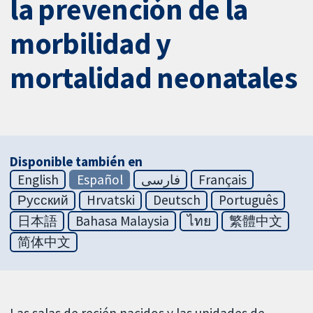
la prevención de la
morbilidad y
mortalidad neonatales
Disponible también en
English
Español
فارسی
Français
Русский
Hrvatski
Deutsch
Português
日本語
Bahasa Malaysia
ไทย
繁體中文
简体中文
Las salas de recién nacidos y las unidades de