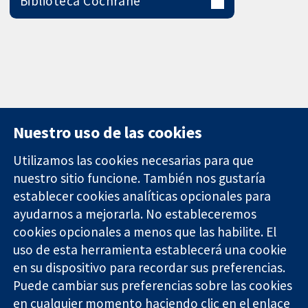
Biblioteca Cochrane
Nuestro uso de las cookies
Utilizamos las cookies necesarias para que
nuestro sitio funcione. También nos gustaría
11-13 Cavendish
Contacto
establecer cookies analíticas opcionales para
Square
Noticias
ayudarnos a mejorarla. No estableceremos
Evidencia fiable.
Londres
Prensa
Decisiones
W1G 0AN
Sobre
cookies opcionales a menos que las habilite. El
informadas.
Reino Unido
nosotros
uso de esta herramienta establecerá una cookie
Mejor salud.
Empleo
en su dispositivo para recordar sus preferencias.
Cochrane
Puede cambiar sus preferencias sobre las cookies
Library
en cualquier momento haciendo clic en el enlace