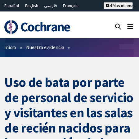
Español
English
فارسی
Français
Más idiomas
Русский
Hrvatski
Deutsch
Bahasa Malaysia
ไทย
繁體中文
简体中文
Cerrar búsqueda ✖
Filtros
Inicio
Nuestra evidencia
Uso de bata por parte
de personal de servicio
y visitantes en las salas
de recién nacidos para