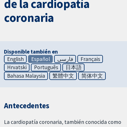
de la cardiopatía
coronaria
Disponible también en
English
Español
فارسی
Français
Hrvatski
Português
日本語
Bahasa Malaysia
繁體中文
简体中文
Antecedentes
La cardiopatía coronaria, también conocida como