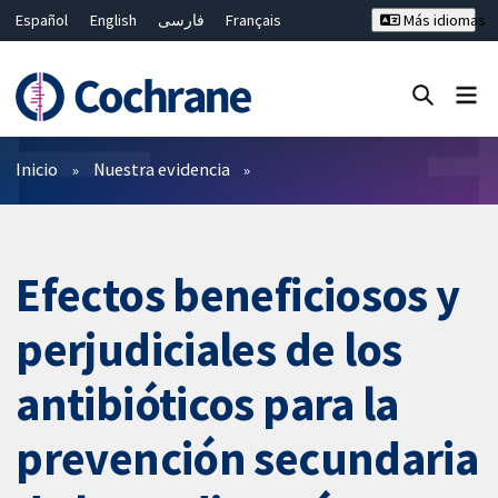
Español
English
فارسی
Français
Más idiomas
Русский
Hrvatski
Deutsch
Bahasa Malaysia
ไทย
繁體中文
简体中文
Cerrar búsqueda ✖
Filtros
Inicio
Nuestra evidencia
Efectos beneficiosos y
perjudiciales de los
antibióticos para la
prevención secundaria