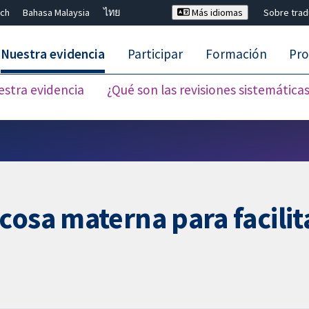
ch
Bahasa Malaysia
ไทย
Más idiomas
Sobre tra
Nuestra evidencia
Participar
Formación
Pro
estra evidencia
¿Qué son las revisiones sistemática
Cerrar búsqueda ✖
cosa materna para facilit