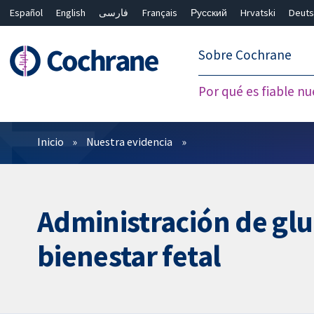
Español
English
فارسی
Français
Русский
Hrvatski
Deuts
繁體中文
简体中文
Sobre Cochrane
Por qué es fiable nu
Filtros
Inicio
Nuestra evidencia
Administración de glu
bienestar fetal