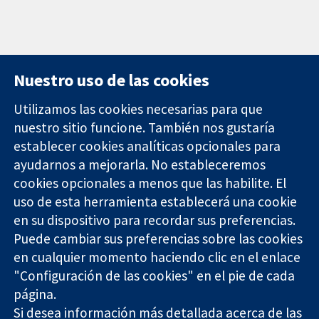
Nuestro uso de las cookies
Utilizamos las cookies necesarias para que
nuestro sitio funcione. También nos gustaría
11-13 Cavendish
Contacto
establecer cookies analíticas opcionales para
Square
Noticias
ayudarnos a mejorarla. No estableceremos
Evidencia fiable.
Londres
Prensa
Decisiones
cookies opcionales a menos que las habilite. El
W1G 0AN
Sobre
informadas.
Reino Unido
nosotros
uso de esta herramienta establecerá una cookie
Mejor salud.
Empleo
en su dispositivo para recordar sus preferencias.
Cochrane
Puede cambiar sus preferencias sobre las cookies
Library
en cualquier momento haciendo clic en el enlace
"Configuración de las cookies" en el pie de cada
página.
The Cochrane Collaboration is a charity (no. 1045921) and a
Si desea información más detallada acerca de las
company limited by guarantee (no. 03044323) registered in