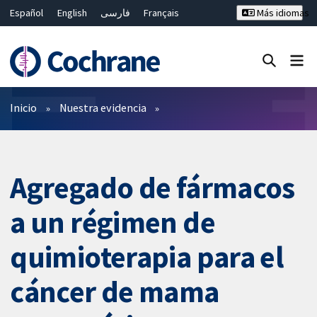
Español
English
فارسی
Français
Más idiomas
Русский
Hrvatski
Deutsch
Bahasa Malaysia
ไทย
繁體中文
简体中文
Cerrar búsqueda ✖
Filtros
Inicio
Nuestra evidencia
Agregado de fármacos
a un régimen de
quimioterapia para el
cáncer de mama