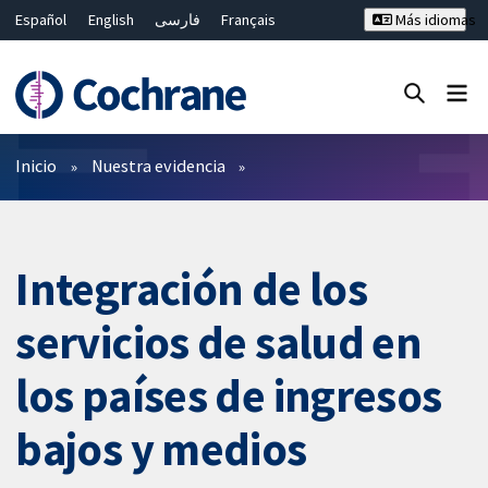
Español
English
فارسی
Français
Más idiomas
Русский
Hrvatski
Deutsch
Bahasa Malaysia
ไทย
繁體中文
简体中文
Cerrar búsqueda ✖
Filtros
Inicio
Nuestra evidencia
Integración de los
servicios de salud en
los países de ingresos
bajos y medios