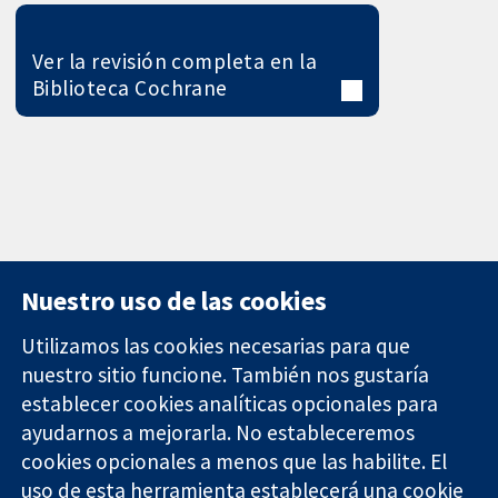
Ver la revisión completa en la
Biblioteca Cochrane
Nuestro uso de las cookies
Utilizamos las cookies necesarias para que
nuestro sitio funcione. También nos gustaría
11-13 Cavendish
Contacto
establecer cookies analíticas opcionales para
Square
Noticias
ayudarnos a mejorarla. No estableceremos
Evidencia fiable.
Londres
Prensa
Decisiones
cookies opcionales a menos que las habilite. El
W1G 0AN
Sobre
informadas.
Reino Unido
nosotros
uso de esta herramienta establecerá una cookie