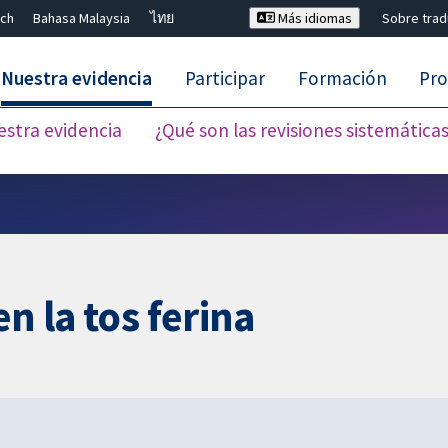
ch
Bahasa Malaysia
ไทย
Más idiomas
Sobre tra
Nuestra evidencia
Participar
Formación
Pro
estra evidencia
¿Qué son las revisiones sistemática
Cerrar búsqueda ✖
n la tos ferina