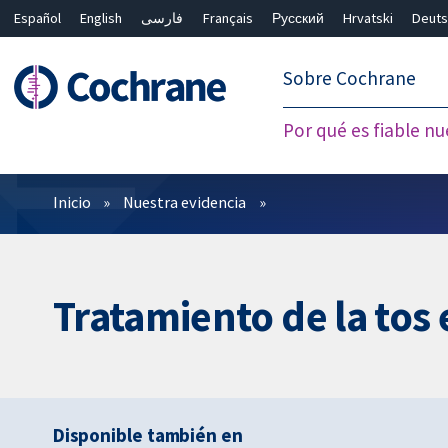
Español
English
فارسی
Français
Русский
Hrvatski
Deuts
繁體中文
简体中文
Sobre Cochrane
Por qué es fiable nu
Filtros
Inicio
Nuestra evidencia
Tratamiento de la tos e
Disponible también en