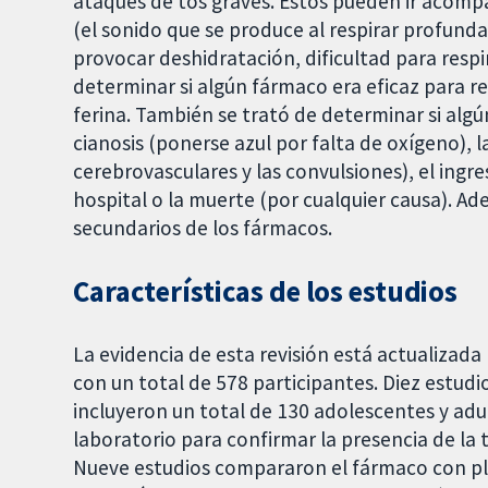
ataques de tos graves. Éstos pueden ir acomp
(el sonido que se produce al respirar profun
provocar deshidratación, dificultad para respir
determinar si algún fármaco era eficaz para re
ferina. También se trató de determinar si algún
cianosis (ponerse azul por falta de oxígeno),
cerebrovasculares y las convulsiones), el ingr
hospital o la muerte (por cualquier causa). A
secundarios de los fármacos.
Características de los estudios
La evidencia de esta revisión está actualizada
con un total de 578 participantes. Diez estudi
incluyeron un total de 130 adolescentes y adul
laboratorio para confirmar la presencia de la t
Nueve estudios compararon el fármaco con pl