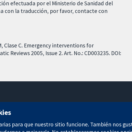
ción efectuada por el Ministerio de Sanidad del
a con la traducción, por favor, contacte con
M, Clase C. Emergency interventions for
c Reviews 2005, Issue 2. Art. No.: CD003235. DOI:
11-13 Cavendish Square
kies
Londres
W1G 0AN
arias para que nuestro sitio funcione. También nos gus
Reino Unido
ayudarnos a mejorarla. No estableceremos cookies opci