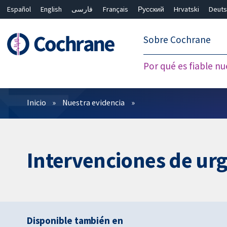
Español
English
فارسی
Français
Русский
Hrvatski
Deuts
繁體中文
简体中文
Sobre Cochrane
Por qué es fiable nu
Filtros
Inicio
Nuestra evidencia
Intervenciones de urg
Disponible también en