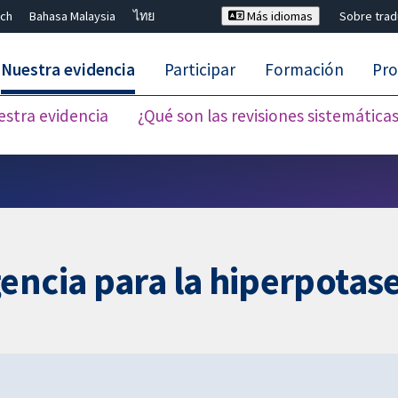
ch
Bahasa Malaysia
ไทย
Más idiomas
Sobre tra
Nuestra evidencia
Participar
Formación
Pro
estra evidencia
¿Qué son las revisiones sistemática
Cerrar búsqueda ✖
encia para la hiperpotas