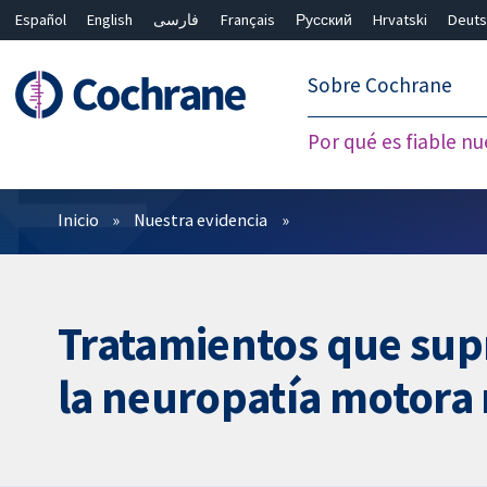
Español
English
فارسی
Français
Русский
Hrvatski
Deuts
繁體中文
简体中文
Sobre Cochrane
Por qué es fiable nu
Filtros
Inicio
Nuestra evidencia
Tratamientos que supr
la neuropatía motora 