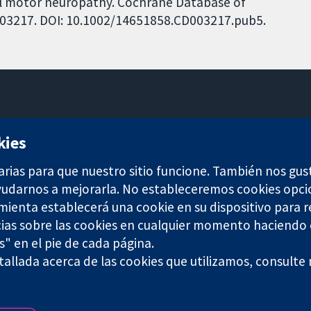
l motor neuropathy. Cochrane Database of
CD003217. DOI: 10.1002/14651858.CD003217.pub5.
11-13 Cavendish Square
kies
Londres
W1G 0AN
arias para que nuestro sitio funcione. También nos gus
Reino Unido
ayudarnos a mejorarla. No estableceremos cookies opci
amienta establecerá una cookie en su dispositivo para r
ias sobre las cookies en cualquier momento haciendo c
s" en el pie de cada página.
allada acerca de las cookies que utilizamos, consulte
any limited by guarantee (no. 03044323) registered in England & W
Términos y condiciones del sitio web
|
Responsabili