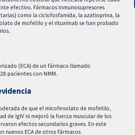
nte efectivo. Fármacos inmunosupresores
rias) como la ciclofosfamida, la azatioprina, la
nolato de mofetilo y el rituximab se han probado
ios.
orizado (ECA) de un fármaco llamado
a 28 pacientes con NMM.
evidencia
oderada de que el micofenolato de mofetilo,
dad de IgIV ni mejoró la fuerza muscular de los
rvaron efectos secundarios graves. En este
itan nuevos ECA de otros fármacos