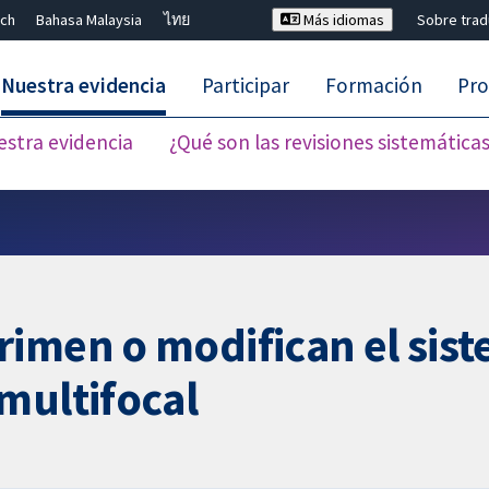
ch
Bahasa Malaysia
ไทย
Más idiomas
Sobre tra
Nuestra evidencia
Participar
Formación
Pro
estra evidencia
¿Qué son las revisiones sistemática
Cerrar búsqueda ✖
imen o modifican el sis
multifocal