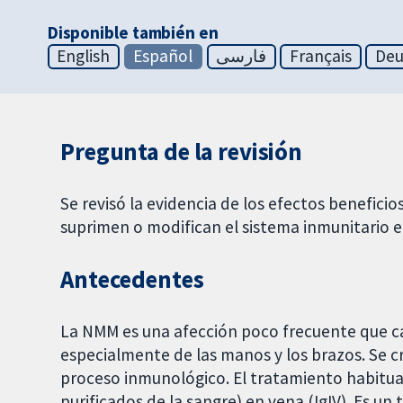
Disponible también en
English
Español
فارسی
Français
Deu
Pregunta de la revisión
Se revisó la evidencia de los efectos beneficio
suprimen o modifican el sistema inmunitario 
Antecedentes
La NMM es una afección poco frecuente que ca
especialmente de las manos y los brazos. Se c
proceso inmunológico. El tratamiento habitual
purificados de la sangre) en vena (IgIV). Es u