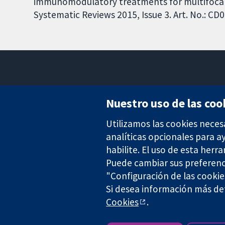
immunomodulatory treatments for multifoca
Systematic Reviews 2015, Issue 3. Art. No.: 
Nuestro uso de las coo
Utilizamos las cookies neces
Evidencia fiable.
Decisiones informadas.
analíticas opcionales para 
Mejor salud.
habilite. El uso de esta herr
Puede cambiar sus preferenc
"Configuración de las cookie
Si desea información más det
The Cochrane Collaboration is a charity (no. 1045921) and a comp
Cookies
.
Copyright © 2026 The Cochrane Collaboration