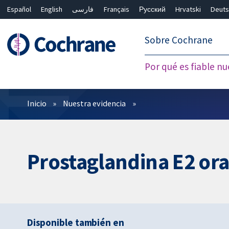
Español
English
فارسی
Français
Русский
Hrvatski
Deuts
繁體中文
简体中文
Sobre Cochrane
Por qué es fiable nu
Filtros
Inicio
Nuestra evidencia
Prostaglandina E2 oral
Disponible también en