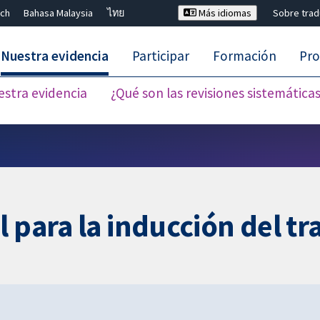
ch
Bahasa Malaysia
ไทย
Más idiomas
Sobre tra
Nuestra evidencia
Participar
Formación
Pro
estra evidencia
¿Qué son las revisiones sistemática
Cerrar búsqueda ✖
 para la inducción del tr