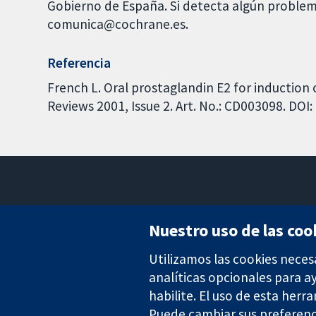
Gobierno de España. Si detecta algún problem
comunica@cochrane.es.
Referencia
French L. Oral prostaglandin E2 for induction
Reviews 2001, Issue 2. Art. No.: CD003098. DO
Nuestro uso de las coo
Utilizamos las cookies neces
Evidencia fiable.
Decisiones informadas.
analíticas opcionales para 
Mejor salud.
habilite. El uso de esta herr
Puede cambiar sus preferenc