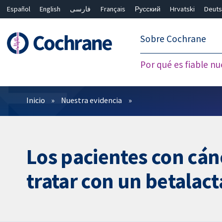
Español
English
فارسی
Français
Русский
Hrvatski
Deuts
繁體中文
简体中文
Sobre Cochrane
Por qué es fiable nu
Filtros
Inicio
Nuestra evidencia
Los pacientes con cán
tratar con un betalac