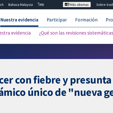
ch
Bahasa Malaysia
ไทย
Más idiomas
Sobre tra
Nuestra evidencia
Participar
Formación
Pro
estra evidencia
¿Qué son las revisiones sistemática
Cerrar búsqueda ✖
cer con fiebre y presunta
támico único de "nueva g