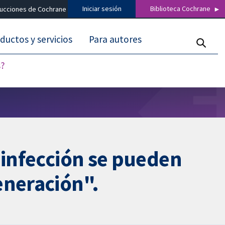
Iniciar sesión
Biblioteca Cochrane
ducciones de Cochrane
ductos y servicios
Para autores
s?
 infección se pueden
eneración".