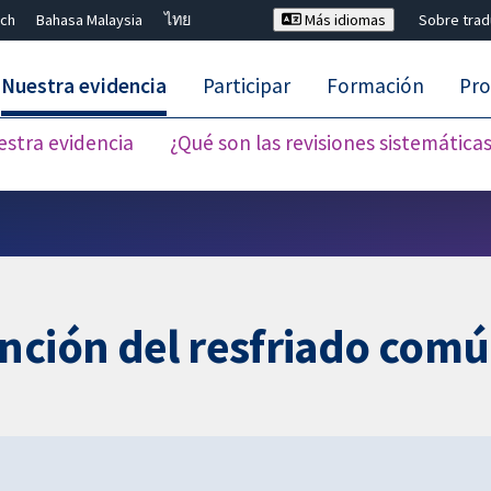
ch
Bahasa Malaysia
ไทย
Más idiomas
Sobre tra
Nuestra evidencia
Participar
Formación
Pro
estra evidencia
¿Qué son las revisiones sistemática
Cerrar búsqueda ✖
ención del resfriado com