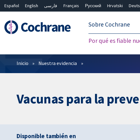
Español
English
فارسی
Français
Русский
Hrvatski
Deuts
繁體中文
简体中文
Sobre Cochrane
Por qué es fiable nu
Filtros
Inicio
Nuestra evidencia
Vacunas para la prev
Disponible también en