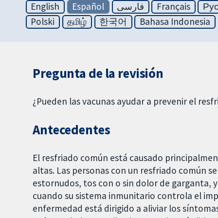
English
Español
فارسی
Français
Ру
Polski
தமிழ்
한국어
Bahasa Indonesia
Pregunta de la revisión
¿Pueden las vacunas ayudar a prevenir el res
Antecedentes
El resfriado común está causado principalmente
altas. Las personas con un resfriado común se
estornudos, tos con o sin dolor de garganta, y
cuando su sistema inmunitario controla el impa
enfermedad está dirigido a aliviar los síntoma