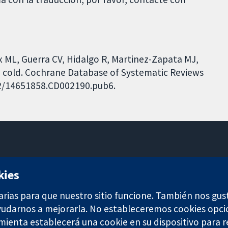
x ML, Guerra CV, Hidalgo R, Martinez-Zapata MJ,
 cold. Cochrane Database of Systematic Reviews
002/14651858.CD002190.pub6.
11-13 Cavendish Square
kies
Londres
W1G 0AN
arias para que nuestro sitio funcione. También nos gus
Reino Unido
ayudarnos a mejorarla. No estableceremos cookies opci
amienta establecerá una cookie en su dispositivo para r