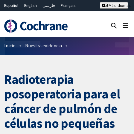
Español
English
فارسی
Français
Más idiomas
Русский
Hrvatski
Deutsch
Bahasa Malaysia
ไทย
繁體中文
简体中文
Cerrar búsqueda ✖
Filtros
Inicio
Nuestra evidencia
Radioterapia
posoperatoria para el
cáncer de pulmón de
células no pequeñas