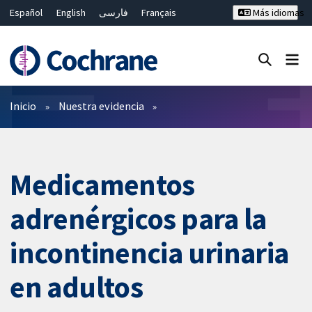
Español
English
فارسی
Français
Más idiomas
Русский
Hrvatski
Deutsch
Bahasa Malaysia
ไทย
繁體中文
简体中文
Cerrar búsqueda ✖
Filtros
Inicio
Nuestra evidencia
Medicamentos
adrenérgicos para la
incontinencia urinaria
en adultos