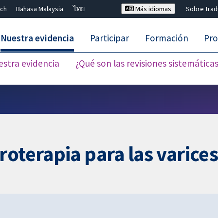
ch
Bahasa Malaysia
ไทย
Más idiomas
Sobre tra
Nuestra evidencia
Participar
Formación
Pro
estra evidencia
¿Qué son las revisiones sistemática
Cerrar búsqueda ✖
oterapia para las varice