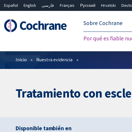
Español
English
فارسی
Français
Русский
Hrvatski
Deuts
繁體中文
简体中文
Sobre Cochrane
Por qué es fiable nu
Filtros
Inicio
Nuestra evidencia
Tratamiento con escler
Disponible también en