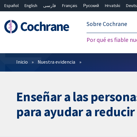
Español
English
فارسی
Français
Русский
Hrvatski
Deuts
繁體中文
简体中文
Sobre Cochrane
Por qué es fiable nu
Filtros
Inicio
Nuestra evidencia
Enseñar a las personas
para ayudar a reducir 