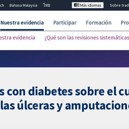
ch
Bahasa Malaysia
ไทย
Más idiomas
Sobre tra
Nuestra evidencia
Participar
Formación
Pro
estra evidencia
¿Qué son las revisiones sistemática
Cerrar búsqueda ✖
 con diabetes sobre el c
las úlceras y amputacione