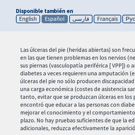
Disponible también en
English
Español
فارسی
Français
Ру
Las úlceras del pie (heridas abiertas) son fre
en las que tienen problemas en los nervios (ne
sus piernas (vasculopatía periférica [ VPP]) o
diabetes a veces requieren una amputación (ex
úlceras del pie no sólo producen discapacidad 
una carga económica (costes de asistencia sanit
tanto, evitar que se produzcan úlceras en los p
encontró que educar a las personas con diabet
mejorar el conocimiento y el comportamiento d
plazo. No hay pruebas suficientes de que la ed
adicionales, reduzca efectivamente la aparici