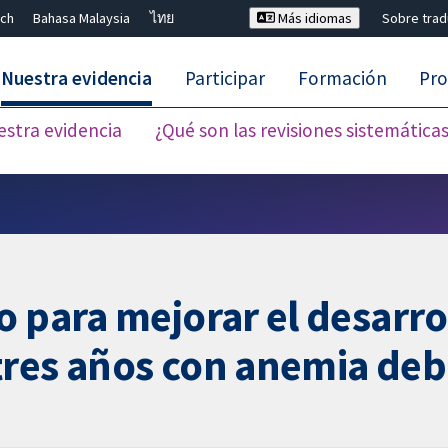
ch
Bahasa Malaysia
ไทย
Más idiomas
Sobre tra
Nuestra evidencia
Participar
Formación
Pro
estra evidencia
¿Qué son las revisiones sistemática
Cerrar búsqueda ✖
 para mejorar el desarroll
res años con anemia debid