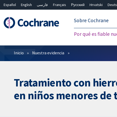
Español
English
فارسی
Français
Русский
Hrvatski
Deuts
繁體中文
简体中文
Sobre Cochrane
Por qué es fiable nu
Filtros
Inicio
Nuestra evidencia
Tratamiento con hierro
en niños menores de t