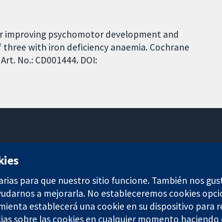
 for improving psychomotor development and
of three with iron deficiency anaemia. Cochrane
Art. No.: CD001444. DOI:
11-13 Cavendish Square
kies
Londres
W1G 0AN
arias para que nuestro sitio funcione. También nos gus
Reino Unido
ayudarnos a mejorarla. No estableceremos cookies opci
amienta establecerá una cookie en su dispositivo para r
ias sobre las cookies en cualquier momento haciendo c