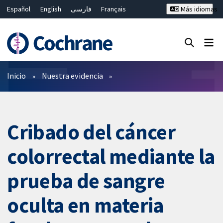
Español
English
فارسی
Français
Más idiomas
Русский
Hrvatski
Deutsch
Bahasa Malaysia
ไทย
繁體中文
简体中文
Cerrar búsqueda ✖
Filtros
Inicio
Nuestra evidencia
Cribado del cáncer
colorrectal mediante la
prueba de sangre
oculta en materia