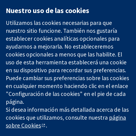
Nuestro uso de las cookies
Utilizamos las cookies necesarias para que
nuestro sitio funcione. También nos gustaría
11-13 Cavendish
Contacto
establecer cookies analíticas opcionales para
Square
Noticias
ayudarnos a mejorarla. No estableceremos
Evidencia fiable.
Londres
Prensa
Decisiones
cookies opcionales a menos que las habilite. El
W1G 0AN
Sobre
informadas.
Reino Unido
nosotros
uso de esta herramienta establecerá una cookie
Mejor salud.
Empleo
en su dispositivo para recordar sus preferencias.
Cochrane
Puede cambiar sus preferencias sobre las cookies
Library
en cualquier momento haciendo clic en el enlace
"Configuración de las cookies" en el pie de cada
página.
The Cochrane Collaboration is a charity (no. 1045921) and a
Si desea información más detallada acerca de las
company limited by guarantee (no. 03044323) registered in
cookies que utilizamos, consulte nuestra
página
England & Wales. VAT registration number GB 718 2127 49.
sobre Cookies
.
Copyright © 2026 The Cochrane Collaboration